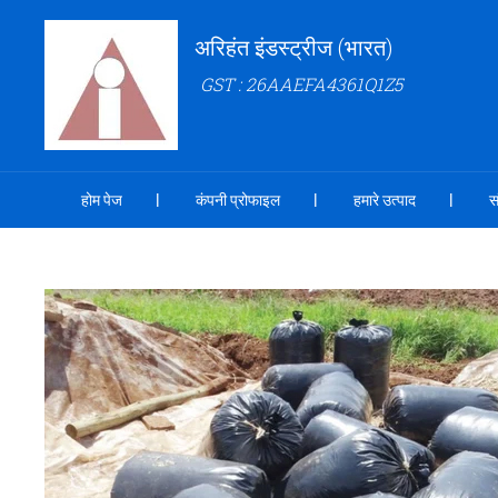
अरिहंत इंडस्ट्रीज (भारत)
GST : 26AAEFA4361Q1Z5
होम पेज
कंपनी प्रोफाइल
हमारे उत्पाद
स