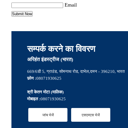
Email
सम्पर्क करने का विवरण
अरिहंत इंडस्ट्रीज (भारत)
669/6डी 5, ग्राउंड, सोमनाथ रोड, दाभेल,दमन - 396210, भारत
फ़ोन :
08071930625
श्री केतन मोटा
(
मालिक
)
मोबाइल :
08071930625
जांच भेजें
एसएमएस भेजें