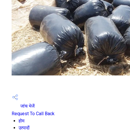
जांच भेजें
Request To Call Back
होम
उत्पादों