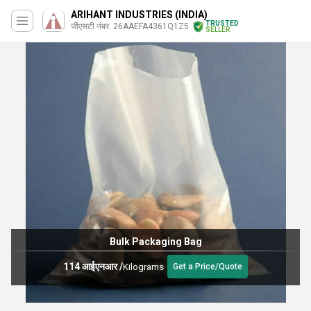
ARIHANT INDUSTRIES (INDIA)
TRUSTED
जीएसटी नंबर. 26AAEFA4361Q1Z5
SELLER
Bulk Packaging Bag
114 आईएनआर
/
Kilograms
Get a Price/Quote