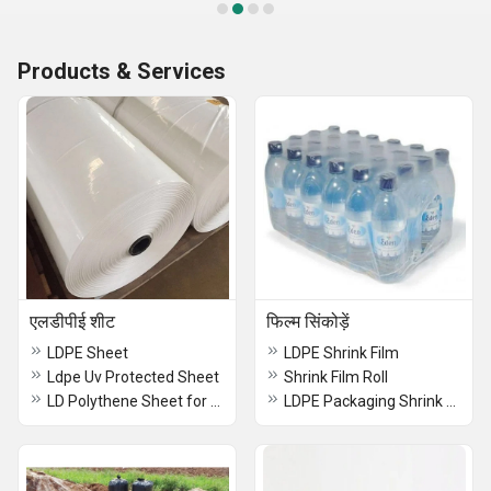
Products & Services
एलडीपीई शीट
फिल्म सिंकोड़ें
LDPE Sheet
LDPE Shrink Film
Ldpe Uv Protected Sheet
Shrink Film Roll
LD Polythene Sheet for Packing
LDPE Packaging Shrink Film